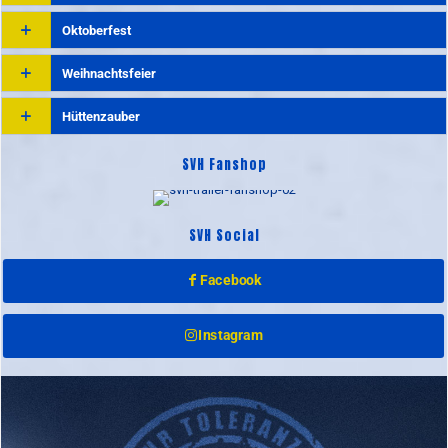
Oktoberfest
Weihnachtsfeier
Hüttenzauber
BESUCHE DEN FANSHOP!
SVH Fanshop
KLEIDUNG · ACCESSOIRES · TOOLS
SVH Social
Facebook
Instagram