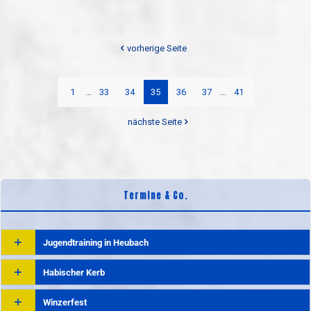
vorherige Seite
1
...
33
34
35
36
37
...
41
nächste Seite
Termine & Co.
Jugendtraining in Heubach
Habischer Kerb
Winzerfest