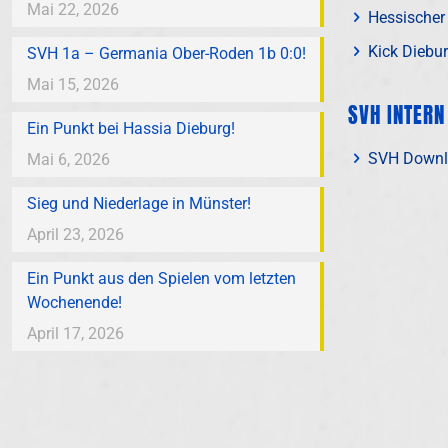
Mai 22, 2026
Hessischer
Kick Diebu
SVH 1a – Germania Ober-Roden 1b 0:0!
Mai 15, 2026
SVH INTERN
Ein Punkt bei Hassia Dieburg!
SVH Downl
Mai 6, 2026
Sieg und Niederlage in Münster!
April 23, 2026
Ein Punkt aus den Spielen vom letzten
Wochenende!
April 17, 2026