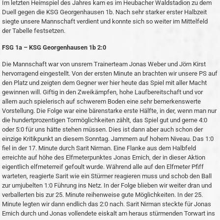
Im letzten Heimspiel des Jahres kam es im Heubacher Waldstadion zu dem
Duell gegen die KSG Georgenhausen 1b. Nach sehr starker erster Halbzeit
siegte unsere Mannschaft verdient und konnte sich so weiter im Mittelfeld
der Tabelle festsetzen.
FSG 1a – KSG Georgenhausen 1b 2:0
Die Mannschaft war von unsrem Trainerteam Jonas Weber und Jörn Kirst
hervorragend eingestellt. Von der ersten Minute an brachten wir unsere PS auf
den Platz und zeigten dem Gegner wer hier heute das Spiel mit aller Macht
gewinnen will. Giftig in den Zweikämpfen, hohe Laufbereitschaft und vor
allem auch spielerisch auf schwerem Boden eine sehr bemerkenswerte
Vorstellung. Die Folge war eine bärenstarke erste Hälfte, in der, wenn man nur
die hundertprozentigen Tormöglichkeiten zählt, das Spiel gut und gerne 4:0
oder 5:0 für uns hätte stehen müssen. Dies ist dann aber auch schon der
einzige Kritikpunkt an diesem Sonntag. Jammern auf hohem Niveau. Das 1:0
fiel in der 17. Minute durch Sarit Nirman. Eine Flanke aus dem Halbfeld
erreichte auf höhe des Elfmeterpunktes Jonas Emich, der in dieser Aktion
eigentlich elfmeterreif gefoult wurde. Während alle auf den Elfmeter Pfiff
warteten, reagierte Sarit wie ein Stürmer reagieren muss und schob den Ball
zur umjubelten 1:0 Führung ins Netz. In der Folge blieben wir weiter dran und
verballerten bis zur 25. Minute reihenweise gute Möglichkeiten. In der 25.
Minute legten wir dann endlich das 2:0 nach. Sarit Nirman steckte für Jonas
Emich durch und Jonas vollendete eiskalt am heraus stürmenden Torwart ins