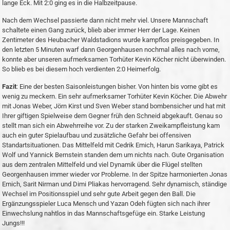
lange Eck. Mit 2:0 ging es in die Halbzeitpause.
Nach dem Wechsel passierte dann nicht mehr viel. Unsere Mannschaft
schaltete einen Gang zurück, blieb aber immer Herr der Lage. Keinen
Zentimeter des Heubacher Waldstadions wurde kampflos preisgegeben. In
den letzten 5 Minuten warf dann Georgenhausen nochmal alles nach vorne,
konnte aber unseren aufmerksamen Torhüter Kevin Köcher nicht überwinden.
So blieb es bei diesem hoch verdienten 2:0 Heimerfolg.
Fazit
: Eine der besten Saisonleistungen bisher. Von hinten bis vorne gibt es
wenig zu meckern. Ein sehr aufmerksamer Torhüter Kevin Köcher. Die Abwehr
mit Jonas Weber, Jörn Kirst und Sven Weber stand bombensicher und hat mit
Ihrer giftigen Spielweise dem Gegner früh den Schneid abgekauft. Genau so
stellt man sich ein Abwehrreihe vor. Zu der starken Zweikampfleistung kam
auch ein guter Spielaufbau und zusätzliche Gefahr bei offensiven
Standartsituationen. Das Mittelfeld mit Cedrik Emich, Harun Sarikaya, Patrick
Wolf und Yannick Bernstein standen dem um nichts nach. Gute Organisation
aus dem zentralen Mittelfeld und viel Dynamik über die Flügel stellten
Georgenhausen immer wieder vor Probleme. In der Spitze harmonierten Jonas
Emich, Sarit Nirman und Dimi Pliakas hervorragend. Sehr dynamisch, ständige
Wechsel im Positionsspiel und sehr gute Arbeit gegen den Ball. Die
Ergänzungsspieler Luca Mensch und Yazan Odeh fügten sich nach ihrer
Einwechslung nahtlos in das Mannschaftsgefüge ein. Starke Leistung
Jungs!!!