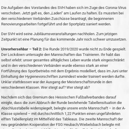
Die Aufgaben des Vorstandes des SVH haben sich im Zuge des Corona-Virus
verschoben. Jetzt galt es, den „Laden“ am Laufen zu halten. Es mussten bei
den verschiedenen Verbänden Zuschüsse beantragt, die begonnenen
Renovierungsarbeiten fortgeführt und der Sportplatz saniert werden.
Der SVH wird seine Jubiläumsveranstaltungen nachholen. Zum jetzigen
Zeitpunkt ist eine Planung für das kommende Jahr noch schwer umzusetzen.
Unvorhersehbar – Teil 2:
Die Runde 2019/2020 wurde nicht zu Ende gespielt.
Der Lockdown untersagte den Mannschaften das Trainieren. Ihr habt das
selbst erlebt: unser gesamtes alltägliches Leben wurde stark eingeschränkt
und in den verschiedenen Verbänden wurde ebenso stark an einer
Fortführung des Sportbetriebs mit dem Ergebnis modelliert, dass im Juni unter
Einhaltung der Hygienevorschriften zumindest wieder trainiert werden durfte.
Unklar stattdessen war der Ausgang der Meisterschaftsrunde in den
verschiedenen Klassen. Wer steigt auf? Wer steigt ab?
Nachdem sich das Gremium des Hessischen Fußballverbandes darauf
einigte, dass die zum Abbruch der Runde bestehende Tabellensituation die
Abschlusstabelle widerspiegelt, belegte unsere erste Mannschaft – in der A-
Klasse spielend – mit durchschnittlich 1,22 Punkten einen ungefährdeten
elften Tabellenplatz im Mittelfeld das Tableaus. Die zweite Mannschaft der
neu gegründeten Kooperation der FSG Heubach/Wiebelsbach belegte mit