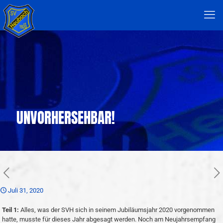
UNVORHERSEHBAR!
Juli 31, 2020
Teil 1:
Alles, was der SVH sich in seinem Jubiläumsjahr 2020 vorgenommen
hatte, musste für dieses Jahr abgesagt werden. Noch am Neujahrsempfang