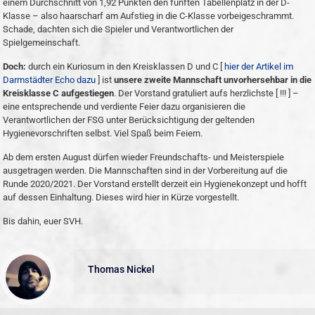
einem Durchschnitt von 1,92 Punkten den fünften Tabellenplatz in der D-
Klasse – also haarscharf am Aufstieg in die C-Klasse vorbeigeschrammt.
Schade, dachten sich die Spieler und Verantwortlichen der
Spielgemeinschaft.
Doch:
durch ein Kuriosum in den Kreisklassen D und C [
hier der Artikel im
Darmstädter Echo dazu
] ist
unsere zweite Mannschaft unvorhersehbar in die
Kreisklasse C aufgestiegen
. Der Vorstand gratuliert aufs herzlichste [ !!! ] –
eine entsprechende und verdiente Feier dazu organisieren die
Verantwortlichen der FSG unter Berücksichtigung der geltenden
Hygienevorschriften selbst. Viel Spaß beim Feiern.
Ab dem ersten August dürfen wieder Freundschafts- und Meisterspiele
ausgetragen werden. Die Mannschaften sind in der Vorbereitung auf die
Runde 2020/2021. Der Vorstand erstellt derzeit ein Hygienekonzept und hofft
auf dessen Einhaltung. Dieses wird hier in Kürze vorgestellt.
Bis dahin, euer SVH.
Thomas Nickel