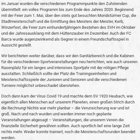
im Januar wurden die verschiedenen Programmpunkte den Zuhörenden
übermittelt: ein volles Programm bis zum Ende des Jahres 2020. Beginnend
mit der Feier zum 1. Mai, über den stets gut besuchten Mondstürmer Cup, die
Stadtmeisterschaft und die Ermittlung des Meisters der Meister, Kerb,
Winzerfest, die Feier zum einhundertjährigem Bestehen des SVH im Oktober
und der Jahresausklang mit dem Hüttenzauber im Dezember. Auch der FC
Barca wurde augenzwinkernd als Gegner in einem Freundschaftsspiel in
Aussicht gestellt.
Wir berichteten weiter darüber, dass wir den Sanitärbereich und die Kabinen
für die verschiedenen Sportveranstaltungen neu herrichten, wie auch unseren
Rasenplatz für ein langes und intensives Sportjahr mit der nötigen Pflege
ausstatten. Schließlich sollte der Platz die Trainingseinheiten und
Meisterschaftsspiele der Junioren und Senioren und die verschiedenen
Turniere möglichst unbeschadet überstehen.
Doch dann kam der Virus Covid 19 und machte dem SV 1920 Heubach, wie
eigentlich allen Menschen auf unserem Planeten, einen großen Strich durch
die Rechnung! Nichts war mehr planbar – die Verunsicherung war und ist
groß. Nach und nach wurden und werden immer noch geplante
Veranstaltungen abgesagt – Veranstaltungen, die unserem Verein die
finanzielle Sicherheit gewähren sollten. Auch sportlich lief eine lange Zeit
nichts mehr. Weder konnte trainiert, noch die Meisterschaftsrunden beendet
werden.