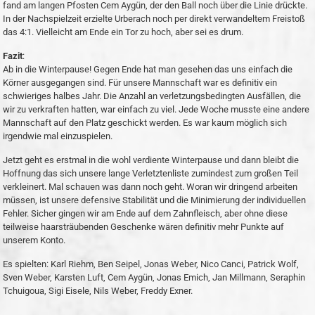
fand am langen Pfosten Cem Aygün, der den Ball noch über die Linie drückte.
In der Nachspielzeit erzielte Urberach noch per direkt verwandeltem Freistoß
das 4:1. Vielleicht am Ende ein Tor zu hoch, aber sei es drum.
Fazit
:
Ab in die Winterpause! Gegen Ende hat man gesehen das uns einfach die
Körner ausgegangen sind. Für unsere Mannschaft war es definitiv ein
schwieriges halbes Jahr. Die Anzahl an verletzungsbedingten Ausfällen, die
wir zu verkraften hatten, war einfach zu viel. Jede Woche musste eine andere
Mannschaft auf den Platz geschickt werden. Es war kaum möglich sich
irgendwie mal einzuspielen.
Jetzt geht es erstmal in die wohl verdiente Winterpause und dann bleibt die
Hoffnung das sich unsere lange Verletztenliste zumindest zum großen Teil
verkleinert. Mal schauen was dann noch geht. Woran wir dringend arbeiten
müssen, ist unsere defensive Stabilität und die Minimierung der individuellen
Fehler. Sicher gingen wir am Ende auf dem Zahnfleisch, aber ohne diese
teilweise haarsträubenden Geschenke wären definitiv mehr Punkte auf
unserem Konto.
Es spielten: Karl Riehm, Ben Seipel, Jonas Weber, Nico Canci, Patrick Wolf,
Sven Weber, Karsten Luft, Cem Aygün, Jonas Emich, Jan Millmann, Seraphin
Tchuigoua, Sigi Eisele, Nils Weber, Freddy Exner.