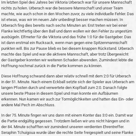
Im letzten Spiel des Jahres bei Viktoria Urberach war für unsere Mannschaft
nichts zu holen. Urberach war die bessere Mannschaft und unser Team
machte, wie auch schon in den Wochen zuvor, zu viele individuelle Fehler. Das
ist etwas, was wir im neuen Jahr unbedingt besser machen müssen. In
Urberach fing dies bereits nach sechs Minuten an. Erst treten wir bei einer
Flanke leichtfertig über den Ball und dann wollen wir den Fehler zu ungestüm
ausbügeln. Elfmeter für die Viktoria und das frühe 1:0 für die Gastgeber. Das
ist dann erstmal ein Rucksack, wenn man gegen eine Spitzenmannschaft
punkten will. Bis zur Pause blieb es bei diesem knappen Rückstand. Urberach
machte das Spiel und war die aktivere Mannschaft, aber trotz Übergewicht
der Gastgeber konnten wir weiteren Schaden abwenden. Zumindest lebte die
Hoffnung nochmal zurück in die Partie kommen zu können.
Diese Hoffnung schwand dann aber relativ schnell mit dem 2:0 für Urberach
in der 51. Minute. Nach einem Eckball setzte sich der Spieler aus Urberach am
langen Pfosten durch und verwertete den Kopfball zum 2:0. Danach folgte
unsere beste Phase in diesem Spiel und man konnte ein Aufbäumen
erkennen. Nun kamen wir auch zur Tormöglichkeiten und hatten das Ein- oder
andere Mal Pech im Abschluss.
In der 75. Minute fingen wir uns dann mit einem Konter das 3:0 ein. Damit war
die Partie endgültig gegessen. Trotzdem ließen wir uns nicht hängen und in
der 84. Minute schafften wir zumindest unseren verdienten Ehrentreffer.
Seraphin Tchuigoua wurde über die rechte Seite freigespielt und seine Flanke