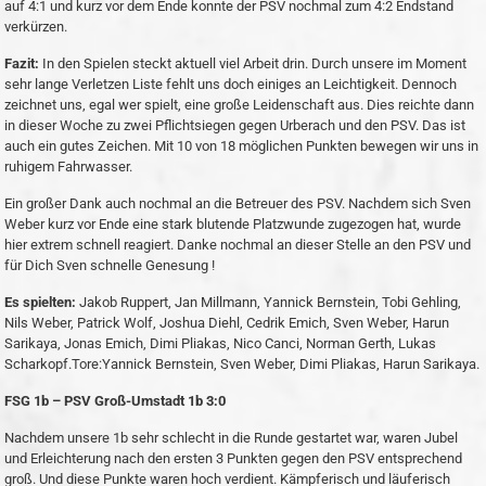
auf 4:1 und kurz vor dem Ende konnte der PSV nochmal zum 4:2 Endstand
verkürzen.
Fazit:
In den Spielen steckt aktuell viel Arbeit drin. Durch unsere im Moment
sehr lange Verletzen Liste fehlt uns doch einiges an Leichtigkeit. Dennoch
zeichnet uns, egal wer spielt, eine große Leidenschaft aus. Dies reichte dann
in dieser Woche zu zwei Pflichtsiegen gegen Urberach und den PSV. Das ist
auch ein gutes Zeichen. Mit 10 von 18 möglichen Punkten bewegen wir uns in
ruhigem Fahrwasser.
Ein großer Dank auch nochmal an die Betreuer des PSV. Nachdem sich Sven
Weber kurz vor Ende eine stark blutende Platzwunde zugezogen hat, wurde
hier extrem schnell reagiert. Danke nochmal an dieser Stelle an den PSV und
für Dich Sven schnelle Genesung !
Es spielten:
Jakob Ruppert, Jan Millmann, Yannick Bernstein, Tobi Gehling,
Nils Weber, Patrick Wolf, Joshua Diehl, Cedrik Emich, Sven Weber, Harun
Sarikaya, Jonas Emich, Dimi Pliakas, Nico Canci, Norman Gerth, Lukas
Scharkopf.Tore:Yannick Bernstein, Sven Weber, Dimi Pliakas, Harun Sarikaya.
FSG 1b – PSV Groß-Umstadt 1b 3:0
Nachdem unsere 1b sehr schlecht in die Runde gestartet war, waren Jubel
und Erleichterung nach den ersten 3 Punkten gegen den PSV entsprechend
groß. Und diese Punkte waren hoch verdient. Kämpferisch und läuferisch