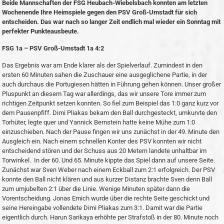
Beide Mannschaften der FSG Heubach-Wiebelsbach konnten am letzten
Wochenende Ihre Heimspiele gegen den PSV Groß-Umstadt für sich
entscheiden. Das war nach so langer Zeit endlich mal wieder ein Sonntag mit
perfekter Punkteausbeute.
FSG 1a – PSV Groß-Umstadt 1a 4:2
Das Ergebnis war am Ende klarer als der Spielverlauf. Zumindest in den
ersten 60 Minuten sahen die Zuschauer eine ausgeglichene Partie, in der
auch durchaus die Portugiesen hätten in Führung gehen können. Unser großer
Pluspunkt an diesem Tag war allerdings, das wir unsere Tore immer zum
richtigen Zeitpunkt setzen konnten. So fiel zum Beispiel das 1:0 ganz kurz vor
dem Pausenpfiff. Dimi Pliakas bekam den Ball durchgesteckt, umkurvte den
Torhüter, legte quer und Yannick Bernstein hatte keine Mühe zum 1:0
einzuschieben. Nach der Pause fingen wir uns zunächst in der 49. Minute den
Ausgleich ein. Nach einem schnellen Konter des PSV konnten wir nicht
entscheidend stören und der Schuss aus 20 Metern landete unhaltbar im
Torwinkel. In der 60. Und 65. Minute kippte das Spiel dann auf unsere Seite.
Zunächst war Sven Weber nach einem Eckball zum 2:1 erfolgreich. Der PSV
konnte den Ball nicht klären und aus kurzer Distanz brachte Sven denn Ball
zum umjubelten 2:1 über die Linie. Wenige Minuten später dann die
Vorentscheidung. Jonas Emich wurde über die rechte Seite geschickt und
seine Hereingabe vollendete Dimi Pliakas zum 3:1. Damit war die Partie
eigentlich durch. Harun Sarikaya erhöhte per Strafstoß in der 80. Minute noch