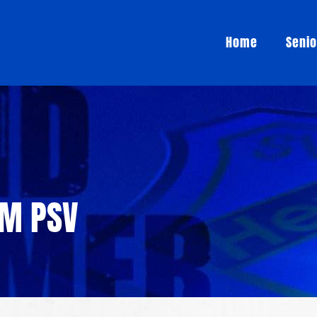
Home
Seni
IM PSV