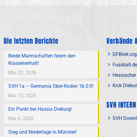
Die letzten Berichte
Verbände &
DFBnet.org
Beide Mannschaften feiern den
Klassenerhalt!
Fussball.d
Mai 22, 2026
Hessischer
Kick Diebu
SVH 1a – Germania Ober-Roden 1b 0:0!
Mai 15, 2026
SVH INTERN
Ein Punkt bei Hassia Dieburg!
SVH Downl
Mai 6, 2026
Sieg und Niederlage in Münster!