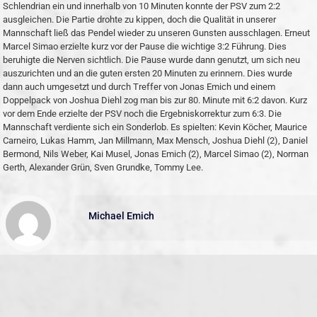
Schlendrian ein und innerhalb von 10 Minuten konnte der PSV zum 2:2
ausgleichen. Die Partie drohte zu kippen, doch die Qualität in unserer
Mannschaft ließ das Pendel wieder zu unseren Gunsten ausschlagen. Erneut
Marcel Simao erzielte kurz vor der Pause die wichtige 3:2 Führung. Dies
beruhigte die Nerven sichtlich. Die Pause wurde dann genutzt, um sich neu
auszurichten und an die guten ersten 20 Minuten zu erinnern. Dies wurde
dann auch umgesetzt und durch Treffer von Jonas Emich und einem
Doppelpack von Joshua Diehl zog man bis zur 80. Minute mit 6:2 davon. Kurz
vor dem Ende erzielte der PSV noch die Ergebniskorrektur zum 6:3. Die
Mannschaft verdiente sich ein Sonderlob. Es spielten: Kevin Köcher, Maurice
Carneiro, Lukas Hamm, Jan Millmann, Max Mensch, Joshua Diehl (2), Daniel
Bermond, Nils Weber, Kai Musel, Jonas Emich (2), Marcel Simao (2), Norman
Gerth, Alexander Grün, Sven Grundke, Tommy Lee.
Michael Emich