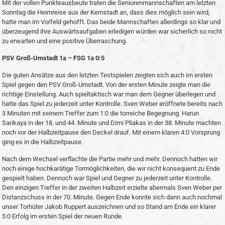
Mit der vollen Punkteausbeute traten die Seniorenmannschaften am letzten
Sonntag die Heimreise aus der Kernstadt an, dass dies möglich sein wird,
hatte man im Vorfeld gehofft. Das beide Mannschaften allerdings so klar und
überzeugend ihre Auswärtsaufgaben erledigen würden war sicherlich so nicht
zu erwarten und eine positive Überraschung.
PSV Groß-Umstadt 1a – FSG 1a 0:5
Die guten Ansätze aus den letzten Testspielen zeigten sich auch im ersten
Spiel gegen den PSV Groß-Umstadt. Von der ersten Minute zeigte man die
richtige Einstellung. Auch spieltaktisch war man dem Gegner überlegen und
hatte das Spiel zu jederzeit unter Kontrolle. Sven Weber eröffnete bereits nach
3 Minuten mit seinem Treffer zum 1:0 die torreiche Begegnung. Harun
Sarikaya in der 18. und 44. Minute und Dimi Pliakas in der 38. Minute machten
noch vor der Halbzeitpause den Deckel drauf. Mit einem klaren 4:0 Vorsprung
ging es in die Halbzeitpause.
Nach dem Wechsel verflachte die Partie mehr und mehr. Dennoch hatten wir
noch einige hochkarätige Tormöglichkeiten, die wir nicht konsequent zu Ende
gespielt haben. Dennoch war Spiel und Gegner zu jederzeit unter Kontrolle.
Den einzigen Treffer in der zweiten Halbzeit erzielte abermals Sven Weber per
Distanzschuss in der 70. Minute. Gegen Ende konnte sich dann auch nochmal
unser Torhüter Jakob Ruppert auszeichnen und so Stand am Ende ein klarer
5:0 Erfolg im ersten Spiel der neuen Runde.