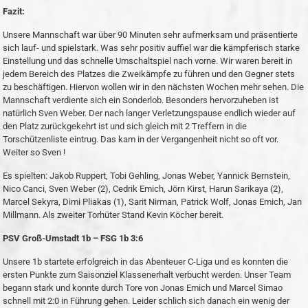
Fazit:
Unsere Mannschaft war über 90 Minuten sehr aufmerksam und präsentierte
sich lauf- und spielstark. Was sehr positiv auffiel war die kämpferisch starke
Einstellung und das schnelle Umschaltspiel nach vorne. Wir waren bereit in
jedem Bereich des Platzes die Zweikämpfe zu führen und den Gegner stets
zu beschäftigen. Hiervon wollen wir in den nächsten Wochen mehr sehen. Die
Mannschaft verdiente sich ein Sonderlob. Besonders hervorzuheben ist
natürlich Sven Weber. Der nach langer Verletzungspause endlich wieder auf
den Platz zurückgekehrt ist und sich gleich mit 2 Treffern in die
Torschützenliste eintrug. Das kam in der Vergangenheit nicht so oft vor.
Weiter so Sven !
Es spielten: Jakob Ruppert, Tobi Gehling, Jonas Weber, Yannick Bernstein,
Nico Canci, Sven Weber (2), Cedrik Emich, Jörn Kirst, Harun Sarikaya (2),
Marcel Sekyra, Dimi Pliakas (1), Sarit Nirman, Patrick Wolf, Jonas Emich, Jan
Millmann. Als zweiter Torhüter Stand Kevin Köcher bereit.
PSV Groß-Umstadt 1b – FSG 1b 3:6
Unsere 1b startete erfolgreich in das Abenteuer C-Liga und es konnten die
ersten Punkte zum Saisonziel Klassenerhalt verbucht werden. Unser Team
begann stark und konnte durch Tore von Jonas Emich und Marcel Simao
schnell mit 2:0 in Führung gehen. Leider schlich sich danach ein wenig der