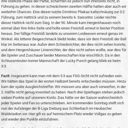
ihre stärkste Phase der Partie, schafften es jedoch nun ihrerseits nicht, in
Führung zu gehen. In dieser schwächeren zweiten Hälfte hatten aber auch wir
weiterhin Chancen. Eine dieser nutzte Dimitrios Pliakas kaltschnäuzig zur 3:2
Führung, zum Hattrick und zu seinem bereits 6. Saisontor. Leider reichte
dieser Hattrick nicht zum Sieg. In der 90. Minute kam Hergershausen noch
einmal über ihre linke Seite und holte einen Freistoß erneut in bester Position
heraus. Der fällige Freistoß landete zu unserem Leidwesen erneut genau im
Winkel. Als bitterer Beigeschmack bleibt leider, dass vor dem Freistoß der Ball
klar im Seitenaus war. Außer dem Schiedsrichter, der dies nicht sehen konnte,
und dem Hergershäuser Linienrichter, der dies nicht sehen wollte, war dies für
die Spieler und Zuschauer beider Mannschaften klar ersichtlich. Da in den
Schlussminuten keiner Mannschaft der Lucky Punch gelang blieb es beim
3:3.
Fazit:
Insgesamt kann man mit dem 3:3 aus FSG-Sicht nicht zufrieden sein.
Wir hätten das Spiel in der ersten Halbzeit bereits entscheiden müssen. Hinzu
kam der späte Ausgleichstreffer. Wir müssen uns aber auch vorwerfen, in der
2. Hälfte nicht genug investiert zu haben. Nach drei Spieltagen stehen jedoch
sieben Punkte auf unserem Konto. Das hätte vor der Saison wahrscheinlich
jeder Spieler und Fan so unterschrieben. Am kommenden Sonntag stellt sich
nun der Aufsteiger der B-Liga Dieburg aus Schlierbach im Heubacher
Waldstadion vor. Hier gilt es auf heimischem Platz wieder Vollgas zu geben
und wieder drei Punkte einzufahren.