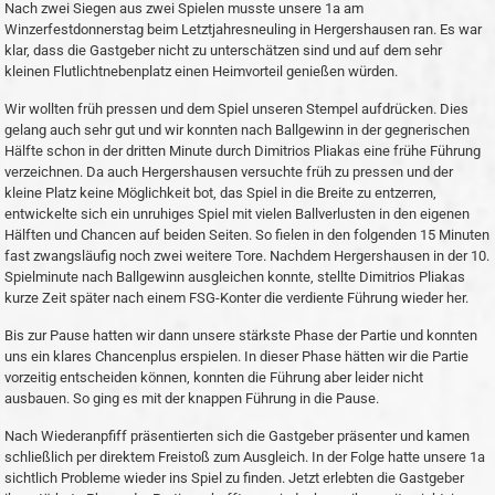
Nach zwei Siegen aus zwei Spielen musste unsere 1a am
Winzerfestdonnerstag beim Letztjahresneuling in Hergershausen ran. Es war
klar, dass die Gastgeber nicht zu unterschätzen sind und auf dem sehr
kleinen Flutlichtnebenplatz einen Heimvorteil genießen würden.
Wir wollten früh pressen und dem Spiel unseren Stempel aufdrücken. Dies
gelang auch sehr gut und wir konnten nach Ballgewinn in der gegnerischen
Hälfte schon in der dritten Minute durch Dimitrios Pliakas eine frühe Führung
verzeichnen. Da auch Hergershausen versuchte früh zu pressen und der
kleine Platz keine Möglichkeit bot, das Spiel in die Breite zu entzerren,
entwickelte sich ein unruhiges Spiel mit vielen Ballverlusten in den eigenen
Hälften und Chancen auf beiden Seiten. So fielen in den folgenden 15 Minuten
fast zwangsläufig noch zwei weitere Tore. Nachdem Hergershausen in der 10.
Spielminute nach Ballgewinn ausgleichen konnte, stellte Dimitrios Pliakas
kurze Zeit später nach einem FSG-Konter die verdiente Führung wieder her.
Bis zur Pause hatten wir dann unsere stärkste Phase der Partie und konnten
uns ein klares Chancenplus erspielen. In dieser Phase hätten wir die Partie
vorzeitig entscheiden können, konnten die Führung aber leider nicht
ausbauen. So ging es mit der knappen Führung in die Pause.
Nach Wiederanpfiff präsentierten sich die Gastgeber präsenter und kamen
schließlich per direktem Freistoß zum Ausgleich. In der Folge hatte unsere 1a
sichtlich Probleme wieder ins Spiel zu finden. Jetzt erlebten die Gastgeber