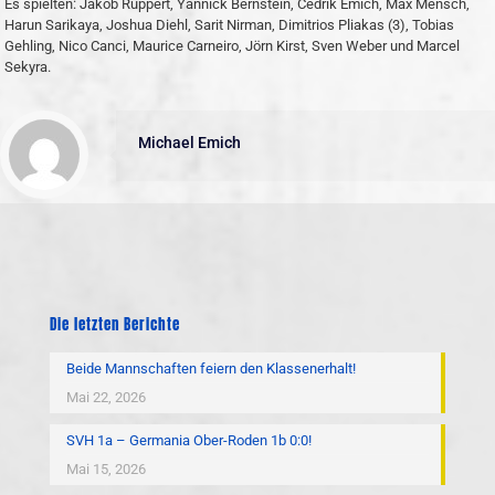
Es spielten: Jakob Ruppert, Yannick Bernstein, Cedrik Emich, Max Mensch,
Harun Sarikaya, Joshua Diehl, Sarit Nirman, Dimitrios Pliakas (3), Tobias
Gehling, Nico Canci, Maurice Carneiro, Jörn Kirst, Sven Weber und Marcel
Sekyra.
Michael Emich
Die letzten Berichte
Beide Mannschaften feiern den Klassenerhalt!
Mai 22, 2026
SVH 1a – Germania Ober-Roden 1b 0:0!
Mai 15, 2026