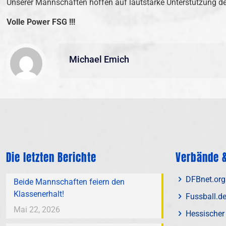
Unserer Mannschaften hoffen auf lautstarke Unterstützung d
Volle Power FSG !!!
Michael Emich
Die letzten Berichte
Verbände &
DFBnet.org
Beide Mannschaften feiern den
Klassenerhalt!
Fussball.d
Mai 22, 2026
Hessischer