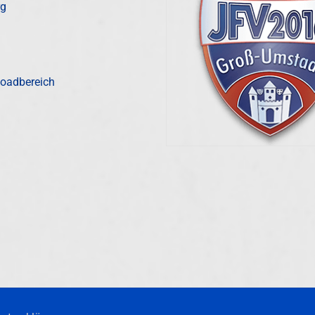
rg
oadbereich