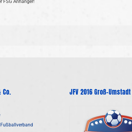
er FSG Anhänger!
 Co.
JFV 2016 Groß-Umstadt
e
 Fußballverband