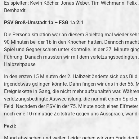
Es spielten: Kevin Köcher, Jonas Weber, Tim Wichmann, Felix 
Bernhardt.
PSV Groß-Umstadt 1a – FSG 1a 2:1
Die Personalsituation war an diesem Spieltag mal wieder seh
90 Minuten bei der 1b in den Knochen hatten. Dennoch machte
Spiel und Gegner schien unter Kontrolle. In der 37. Minute g
Führung. Danach mussten wir mit dem verletzungsbedingten A
Halbzeitpause.
In den ersten 15 Minuten der 2. Halbzeit änderte sich das Bi
irgendetwas gelingen könnte. Dann fingen wir uns in der 56. M
Ereigniskette in Gang, die nicht mehr aufzuhalten war. Währe
verletzungsbedingte Auswechslung, die nur mit einem Spieler 
Feld. Nachdem der PSV in der 75. Minute noch einen Elfmeter v
noch eine 10-minütige Zeitstrafe gegen uns Aussprach, war d
Fazit:
Mund abwischen und weiter. Leider gehen wir zum Ende der R