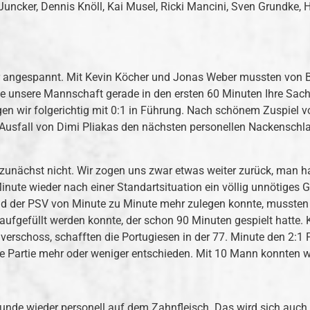
Juncker, Dennis Knöll, Kai Musel, Ricki Mancini, Sven Grundke, 
r angespannt. Mit Kevin Köcher und Jonas Weber mussten von Beg
 unsere Mannschaft gerade in den ersten 60 Minuten Ihre Sache 
ingen wir folgerichtig mit 0:1 in Führung. Nach schönem Zuspiel
usfall von Dimi Pliakas den nächsten personellen Nackenschlag
ld zunächst nicht. Wir zogen uns zwar etwas weiter zurück, man 
inute wieder nach einer Standartsituation ein völlig unnötiges G
nd der PSV von Minute zu Minute mehr zulegen konnte, mussten w
aufgefüllt werden konnte, der schon 90 Minuten gespielt hatte. 
erschoss, schafften die Portugiesen in der 77. Minute den 2:1 F
ie Partie mehr oder weniger entschieden. Mit 10 Mann konnten 
unde wieder personell auf dem Zahnfleisch. Das wird sich auc