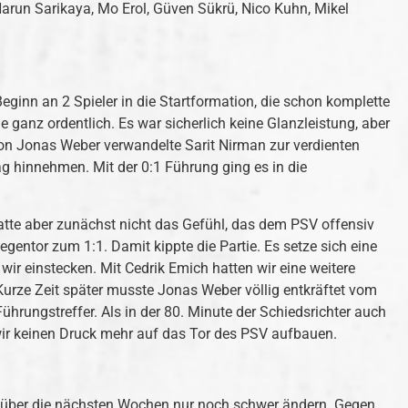
Harun Sarikaya, Mo Erol, Güven Sükrü, Nico Kuhn, Mikel
inn an 2 Spieler in die Startformation, die schon komplette
ganz ordentlich. Es war sicherlich keine Glanzleistung, aber
 von Jonas Weber verwandelte Sarit Nirman zur verdienten
 hinnehmen. Mit der 0:1 Führung ging es in die
hatte aber zunächst nicht das Gefühl, das dem PSV offensiv
egentor zum 1:1. Damit kippte die Partie. Es setze sich eine
ir einstecken. Mit Cedrik Emich hatten wir eine weitere
Kurze Zeit später musste Jonas Weber völlig entkräftet vom
ührungstreffer. Als in der 80. Minute der Schiedsrichter auch
wir keinen Druck mehr auf das Tor des PSV aufbauen.
h über die nächsten Wochen nur noch schwer ändern. Gegen