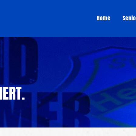
Home
Seni
IERT.