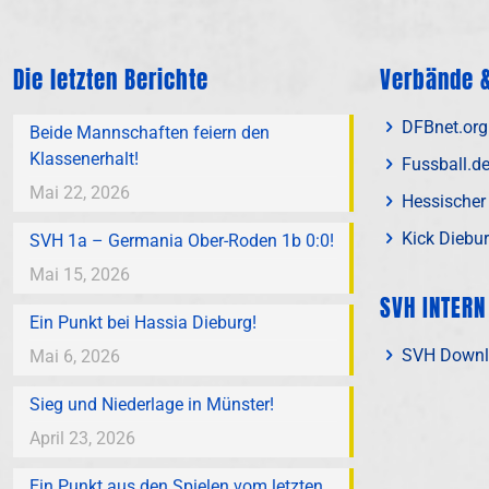
Die letzten Berichte
Verbände &
DFBnet.org
Beide Mannschaften feiern den
Klassenerhalt!
Fussball.d
Mai 22, 2026
Hessischer
Kick Diebu
SVH 1a – Germania Ober-Roden 1b 0:0!
Mai 15, 2026
SVH INTERN
Ein Punkt bei Hassia Dieburg!
SVH Downl
Mai 6, 2026
Sieg und Niederlage in Münster!
April 23, 2026
Ein Punkt aus den Spielen vom letzten