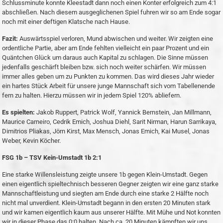
Schlussminute konnte Kleestadt dann noch einen Konter erfolgreich zum 4:1
abschließen. Nach diesem ausgeglichenen Spiel fuhren wir so am Ende sogar
noch mit einer deftigen Klatsche nach Hause.
Fazit:
Auswärtsspiel verloren, Mund abwischen und weiter. Wir zeigten eine
ordentliche Partie, aber am Ende fehlten vielleicht ein paar Prozent und ein
Quäntchen Glück um daraus auch Kapital zu schlagen. Die Sinne müssen
jedenfalls geschärft bleiben bzw. sich noch weiter schärfen. Wir müssen
immer alles geben um zu Punkten zu kommen. Das wird dieses Jahr wieder
ein hartes Stück Arbeit für unsere junge Mannschaft sich vom Tabellenende
fern zu halten. Hierzu müssen wir in jedem Spiel 120% abliefern.
Es spielten:
Jakob Ruppert, Patrick Wolf, Yannick Bernstein, Jan Millmann,
Maurice Carneiro, Cedrik Emich, Joshua Diehl, Sarit Nirman, Harun Sarrikaya,
Dimitrios Pliakas, Jörn Kirst, Max Mensch, Jonas Emich, Kai Musel, Jonas
Weber, Kevin Köcher.
FSG 1b – TSV Kein-Umstadt 1b 2:1
Eine starke Willensleistung zeigte unsere 1b gegen Klein-Umstadt. Gegen
einen eigentlich spieltechnisch besseren Gegner zeigten wir eine ganz starke
Mannschaftleistung und siegten am Ende durch eine starke 2 Hälfte noch
nicht mal unverdient. Klein-Umstadt begann in den ersten 20 Minuten stark
und wir kamen eigentlich kaum aus unserer Hälfte. Mit Mühe und Not konnten
wir in dieser Phase das 0:0 halten. Nach ca. 20 Minuten kämpften wir uns