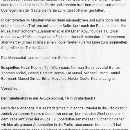
dann mehr und mehr in die Partie und konnten trotz immer noch vorhandener
Überlegenheit der Gäste die Partie zumindest offener gestalten.
In den zweiten 45 Minuten war es dann ausgeglichen und auch noch mit den
entscheidenden Treffern auf unserer Seite. Kurz nach der Pause schoss Kai
Musel nach schönem Zusammenspiel mit Erhan Koyuncu das 1:0. Zwar
mussten wir 10 Minuten vor dem Ende per Handelfmeter das 1:1 hinnehmen,
aber Marcel Simao schloss einen Foulelfmeter kurz vor Ende zum umjubelten
Siegtreffer ins Tor der Gäste.
Die Mannschaft verdiente sich ein Sonderlob !
Es spielten:
Kevin Köcher, Tim Wichmann, Norman Gerth, Jesufat Barros,
Thomas Nickel, Pascal Parente Reyes, Kai Musel, Michael Emich, Daniel
Bermond, Marcel Simao, Erhan Koyuncu, Helder Couto, Keanu Langner.
Vorschau:
Der Tabellenführer der A-Liga kommt, 1b in Schlierbach !
Nach der Niederlage in Kleestadt gilt es nun schnell wieder in die Erfolgsspur
zurück zu kehren. Hierzu müssen wir uns am kommenden Wochenende mit
dem Tabellenführer der A-Liga FV Eppertshausen messen. Sicherlich gehen
wir hier als grasser Außenseiter in die Partie, aber unsere Mannschaft hat