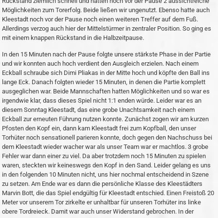
Rückstand ziemlich schnell und hatten noch vor der Pause 2 aussichtreiche
Möglichkeiten zum Torerfolg. Beide ließen wir ungenutzt. Ebenso hatte auch
Kleestadt noch vor der Pause noch einen weiteren Treffer auf dem Fuß.
Allerdings verzog auch hier der Mittelstürmer in zentraler Position. So ging es
mit einem knappen Rückstand in die Halbzeitpause.
In den 15 Minuten nach der Pause folgte unsere stärkste Phase in der Partie
und wir konnten auch hoch verdient den Ausgleich erzielen. Nach einem
Eckball schraube sich Dimi Pliakas in der Mitte hoch und köpfte den Ball ins
lange Eck. Danach folgten wieder 15 Minuten, in denen die Partie komplett
ausgeglichen war. Beide Mannschaften hatten Möglichkeiten und so war es
irgendwie klar, dass dieses Spiel nicht 1:1 enden würde. Leider war es an
diesem Sonntag Kleestadt, das eine grobe Unachtsamkeit nach einem
Eckball zur erneuten Führung nutzen konnte. Zunächst zogen wir am kurzen
Pfosten den Kopf ein, dann kam Kleestadt frei zum Kopfball, den unser
Torhüter noch sensationell parieren konnte, doch gegen den Nachschuss bei
dem Kleestadt wieder wacher war als unser Team war er machtlos. 3 grobe
Fehler war dann einer zu viel. Da aber trotzdem noch 15 Minuten zu spielen
waren, steckten wir keineswegs den Kopf in den Sand. Leider gelang es uns
in den folgenden 10 Minuten nicht, uns hier nochmal entscheidend in Szene
zu setzen. Am Ende war es dann die persönliche Klasse des Kleestädters
Marvin Bott, die das Spiel endgültig für Kleestadt entschied. Einen Freistoß 20
Meter vor unserem Tor zirkelte er unhaltbar für unseren Torhüter ins linke
obere Tordreieck. Damit war auch unser Widerstand gebrochen. In der