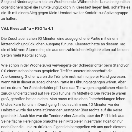
Sieg und Niederlage am letzten Wochenende. Während die 1a nach eigentlich
ordentlichem Spiel die Punkte unglücklich in Kleestadt liegen ließ, schaffte es
die 1b mit einem Sieg gegen Klein-Umstadt weiter Kontakt zur Spitzengruppe
zu halten.
Vikt. Kleestadt 1a – FSG 1a 4:1
Die Zuschauer sahen 90 Minuten eine ausgeglichene Partie mit einem
letztendlich unglücklichen Ausgang für uns. Kleestadt hatte an diesem Tag
die effektivere Sturmreihe, die aus den zahlreichen Möglichkeiten auf beiden
Seiten mehr Kapital schlug.
Wie schon in der Woche zuvor verweigerte der Schiedsrichter beim Stand von
0:0 einem schön heraus gespielten Treffer unserer Mannschaft die
Anerkennung. Sicher wären die Trümpfe erstmal in unserer Hand gewesen,
wenn wir in dieser ausgeglichenen Partie in Führung gegangen wären. Aber
sei es drum. Der Schiedsrichter pfiff uns das Tor wegen angeblichen Abseits
zurück und entschied auf Freistoß für uns im Mittelfeld. Die Proteste waren
groß, geholfen hat es nichts. Man muss mit solchen Entscheidungen leben.
Und es kam für uns in Durchgang 1 noch schlimmer. 10 Minuten vor der
Halbzeit wurde der Mittelstürmer der Gastgeber über rechts auf die Reise
geschickt. Auch hier war die Tendenz eher Abseits, aber der Pfiff blieb aus.
Seine flache Hereingabe brauchte sein Mitspieler in zentraler Position nur
noch über die Linie zu drücken. Eigentlich berappelten wir uns nach diesem